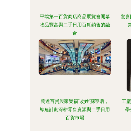
平壤第一百貨商店商品展覽會開幕
驚喜
物品豐富與二手日用百貨銷售的融
合
萬達百貨與家樂福“改姓”蘇寧后，
工廠
鯨魚計劃深耕零售資源與二手日用
學
百貨市場