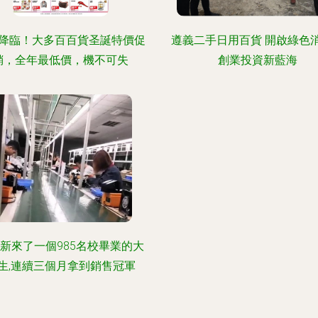
降臨！大多百百貨圣誕特價促
遵義二手日用百貨 開啟綠色
銷，全年最低價，機不可失
創業投資新藍海
新來了一個985名校畢業的大
生,連續三個月拿到銷售冠軍