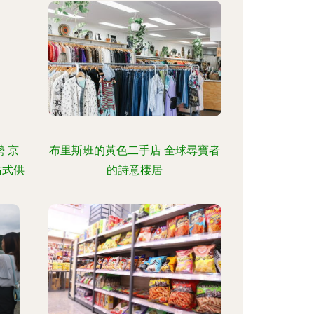
 京
布里斯班的黃色二手店 全球尋寶者
站式供
的詩意棲居