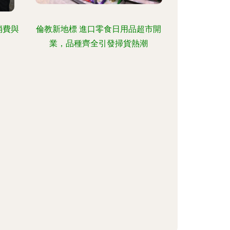
消費與
倫教新地標 進口零食日用品超市開
業，品種齊全引發掃貨熱潮