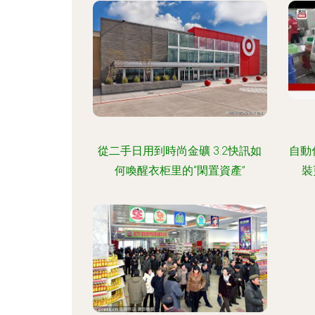
從二手日用到時尚金礦 3.2快訊如
自動
何喚醒衣柜里的“閑置資產”
裝