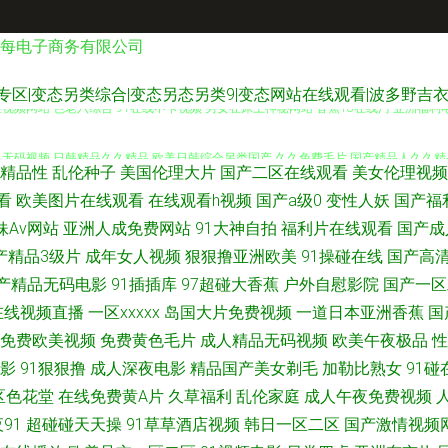
每电子商务有限公司
专区|变态另类综合|变态另态另类9|变态网站在线观看|波多野吉衣
姬视频网站 色老六综合 91在线不卡视频 男女在床上神秘网站 香蕉18在线污 亚洲福利电影
成人无码视频 日韩精品久久精品 欧美日韩综合另类国产 久久免费毛片 国产精品人久久精品
精品性
乱伦种子
美国伦理大片
国产二区在线观看
美女伦理视频
无码一区二区 日韩欧美黄污久 久艹超碰 九1免费网站美女 东方成人AV在线 97资源国
看
欧美图片在线观看
在线观看h视频
国产a级0
变性人妖
国产福
妹Av网站
亚洲人成免费网站
91大神自拍
福利片在线观看
国产成
先锋影音av第一页 色咪久久 另类性爱综合 福利AV网址在线 草草浮力线路入口 91视
产精品3级片
成年女人视频
狠狠撸亚洲欧美
91操碰在线
国产高
产精品无码电影
91插插库
97超碰大香蕉
户外自慰影院
国产一区
91支持视频免费观看 91全部免费观看 91超碰在线网站 有码七区 五月丁香国产在线网
在线视频直播
一区xxxxx
岛国大片免费视频
一道日本亚洲香蕉
国
免费欧美视频
免费黄色毛片
成人精品无码视频
欧美午夜极品
性
1视频色 91草草人人人 五月天婷婷四房间激情 日本阿v手机在线 亚洲99 日韩亚洲精品
影
91狠狠撸
成人深夜电影
精品国产美女剃毛
加勒比熟女
91碰
久久精品 成全影院热门电视剧 成人精品 91网站国产在线观看 91黄色刺激 影音先锋熟
区色花堂
在线免费黄A片
久草福利
乱伦家庭
成人午夜免费视频
91
超碰碰天天操
91草草酒店视频
韩日一区二区
国产激情视频
网入口 俺去也色 91社区男人的天堂 91n免视频 伊人在线9 欧美性爱亚洲色图 欧美伦