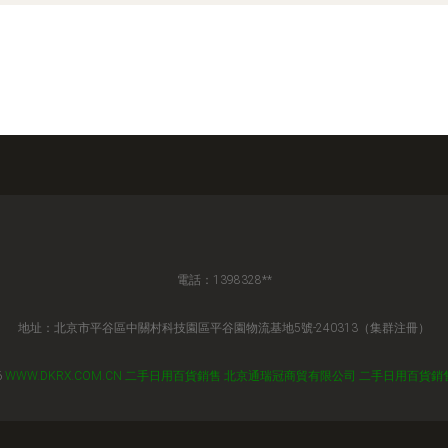
電話：1398328**
地址：北京市平谷區中關村科技園區平谷園物流基地5號-240313（集群注冊）
6
WWW.DKRX.COM.CN
二手日用百貨銷售
北京通瑞冠商貿有限公司
二手日用百貨銷