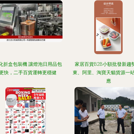
化折盒包裝機 讓燈泡日用品包
家居百貨B2B小額批發新趨勢
更快，二手百貨運轉更穩健
東、阿里、淘寶天貓貨源一
應