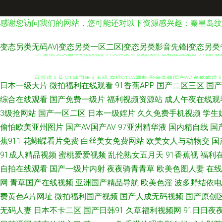
感谢您访问我们的网站，您可能还对以下资源感兴趣：秦皇岛纹
变态另类无码AV|变态另类一区二区|变态另类影音先锋|变态另类
91蜜桃 久久嫩草精品精品 91大神呆哥视频模特 豆花在线免费 91福利
豆花成人片 91韩国伊人五码 在线91VA视频 影音先锋国产AV 色悠悠
日本一级大片
微拍福利在线观看
91香蕉APP
国产二区三区
国产
视频 91n视频在线观看 在线看男人懂的久操 四虎院网站 色色资源网 婷婷
综合在线观看
国产免费一级片
福利视频资源站
成人午夜在线观
3级抢网站
国产一区二区
日本一级婬片
久久免费手机视频
学生
人人天堂ab在线 国产欧美精 av色福利导航 91久久日韩 91精品国际 
偷怕欧美亚州图片
国产AV国产AV
97亚洲精华液
国内精自线
国
蕉911
花蝴蝶看片免费
白丝美女免费网站
欧美女人与动物交
国
区三区 日本亚洲国产婷婷 美女喷水自慰网址 黄色链接 东方影库av免费看 
91成人精品视频
蜜桃爱爱视频
乱伦熟女五月天
91香蕉视
福利
自拍在线观看
国产一级片内射
夜夜骑青青草
欧美色图人妻
在线
AV国产 日韩成人第一 老湿机深夜福利 国产第18页 97第一福利导航 9
网
青草国产在线视频
亚洲国产精品导航
欧美色淫
波多野结依电
福利在线婷婷 亚州无玛 日韩精品不卡专区 殴美日BB 久草资源在线 韩国
费黄色A片网址
微拍福利国产视频
国产人成无码视频
国产原创
无码人妻
日本不卡二区
国产日韩91
久草福利视频网
91日日夜夜
美日韩国产操逼网 久久国产一区精选 福利天堂天美福利视频 av在现 成人