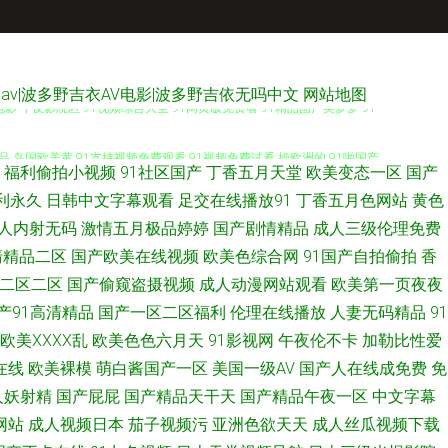
av|波多野吉衣AV电影|波多野吉依无吗中文
网站地图
 午夜影院区 91视频综合大全 91网页版免费看 91精品国产吴梦梦 91
 岛国欧美黄 91支持视频免费观看 91视频免费试看 操欧洲的 91啪国产
福利偷拍小视频
91社区国产
丁香五月天堂
欧美变态一区
国产
产共享 91免费观看网站 91Nav免费 婷婷五月四房色在线 色婷婷社区 男
利永久
日韩中文字幕观看
足交在线播放91
丁香五月色网站
黄色
人内射无码
激情五月极品婷婷
国产剧情精品
成人三级伦理免费
频综合网站 91麻豆福利院影 夜精品色国产精品 亚洲夜夜蜜桃 婷婷精品视频二
清精品二区
国产欧美在线视频
欧美色综合网
91国产自拍偷拍
香
二区二区
国产偷窥盗摄视频
成人动漫网站观看
欧美第一页夜夜
站 91制片厂精品在线视频 操女人的逼8p 91色伦导航 51麻豆精品 香蕉
产91高清精品
国产一区二区福利
伦理在线播放
人妻无码精品
91
欧美ⅩⅩⅩⅩ乱
欧美色色六月天
91影视网
午夜伦不卡
加勒比性爱
中文字幕 蜜桃肏屄 国产精品久久欠 成人免费超碰在线 91网页破解免费 91
在线
欧美裸模
萌白酱国产一区
美国一级AV
国产人在线成免费
免
女AV 91精品亚洲 中韩毛片精品基地 色悠悠成人综合 男人天堂网91 欧
人妖射精
国产屁屁
国产精品天干天
国产精品午夜一区
中文字幕
网站
成人视频日本
茄子视频污
亚洲色欲天天
成人丝瓜视频下载
15P 久久青青草视频网站免 国产原创在线观看蜜臀 激情A片 国产一23区